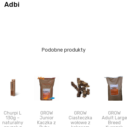
Adbi
Podobne produkty
Churpi L
GROW
GROW
GROW
130g –
Junior
Ciasteczka
Adult Large
naturalny
Kaczka z
wołowe z
Breed