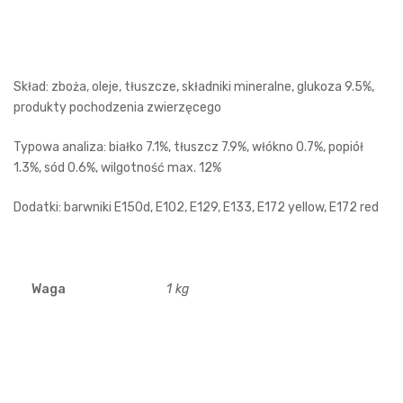
Skład: zboża, oleje, tłuszcze, składniki mineralne, glukoza 9.5%,
produkty pochodzenia zwierzęcego
Typowa analiza: białko 7.1%, tłuszcz 7.9%, włókno 0.7%, popiół
1.3%, sód 0.6%, wilgotność max. 12%
Dodatki: barwniki E150d, E102, E129, E133, E172 yellow, E172 red
Waga
1 kg