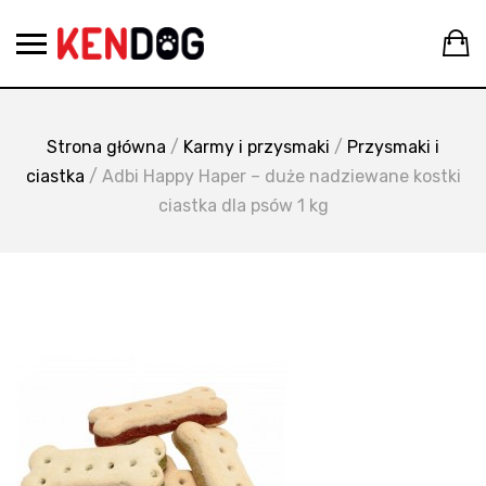
Skip
C
to
content
Strona główna
/
Karmy i przysmaki
/
Przysmaki i
ciastka
/ Adbi Happy Haper – duże nadziewane kostki
ciastka dla psów 1 kg