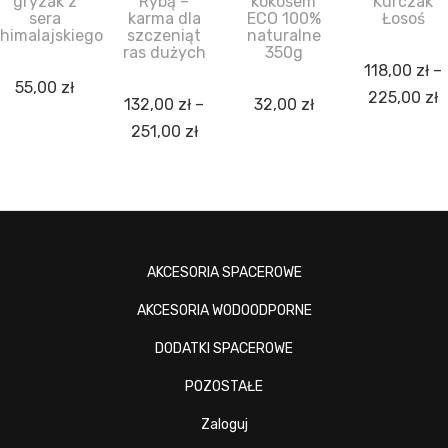
gryzak z
Rybą –
kokosem
Kurczak
sera
karma dla
ECO 100%
Łosoś
himalajskiego
szczeniąt
naturalne
ras dużych
350g
118,00
zł
–
55,00
zł
225,00
zł
132,00
zł
–
32,00
zł
251,00
zł
AKCESORIA SPACEROWE
AKCESORIA WODOODPORNE
DODATKI SPACEROWE
POZOSTAŁE
Zaloguj