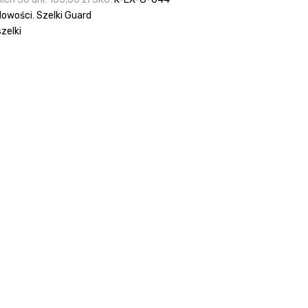
Nowości
,
Szelki Guard
szelki