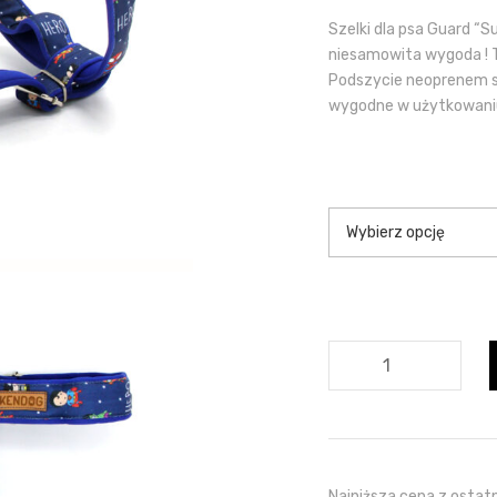
Szelki dla psa Guard “S
niesamowita wygoda ! T
Podszycie neoprenem spr
wygodne w użytkowaniu
ilość
Szelki
dla
psa
Guard
handmade
Najniższa cena z ostatn