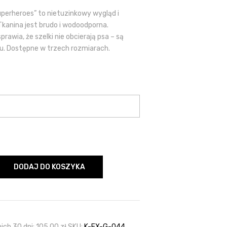
uperheroes” to nietuzinkowy wygląd i
kanina jest brudo i wodoodporna.
awia, że szelki nie obcierają psa – są
. Dostępne w trzech rozmiarach.
DODAJ DO KOSZYKA
ich 30 dni:
105,00
zł
SKU:
K-EX-G-044