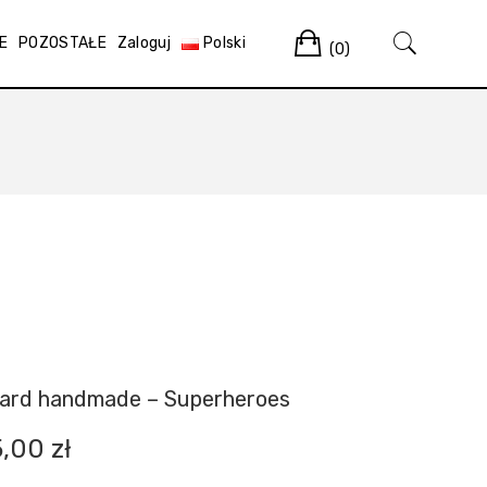
Cart
E
POZOSTAŁE
Zaloguj
Polski
(0)
Guard handmade – Superheroes
5,00
zł