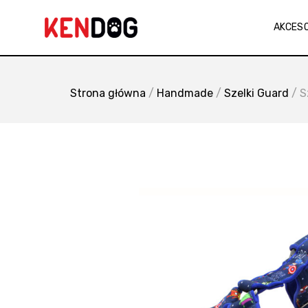
Skip
to
AKCES
content
Strona główna
/
Handmade
/
Szelki Guard
/ S