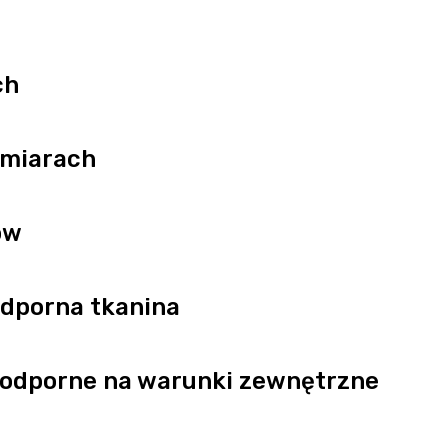
ch
zmiarach
ów
dporna tkanina
e odporne na warunki zewnętrzne