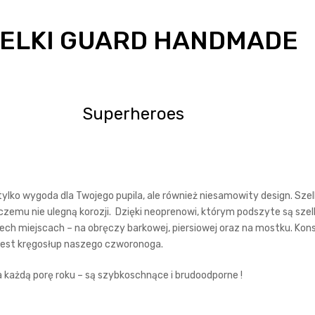
ELKI GUARD HANDMADE
Superheroes
tylko wygoda dla Twojego pupila, ale również niesamowity design. Sze
czemu nie ulegną korozji. Dzięki neoprenowi, którym podszyte są szelk
ch miejscach – na obręczy barkowej, piersiowej oraz na mostku. Kons
 jest kręgosłup naszego czworonoga.
a każdą porę roku – są szybkoschnące i brudoodporne !