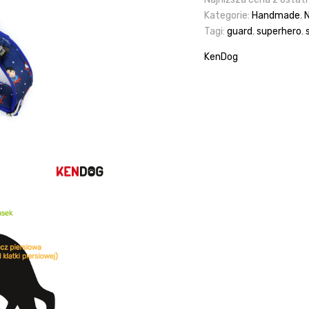
-
Kategorie:
Handmade
,
Superheroes
Tagi:
guard
,
superhero
,
KenDog